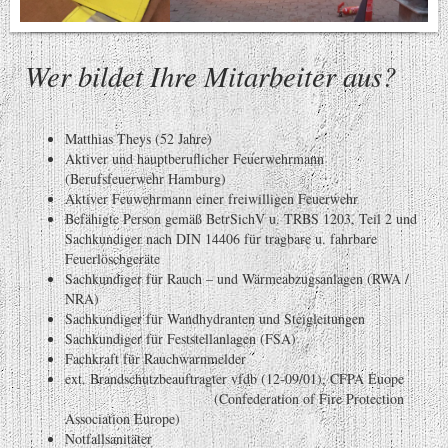
Wer bildet Ihre Mitarbeiter aus?
Matthias Theys (52 Jahre)
Aktiver und hauptberuflicher Feuerwehrmann
(Berufsfeuerwehr Hamburg)
Aktiver Feuwehrmann einer freiwilligen Feuerwehr
Befähigte Person gemäß BetrSichV u. TRBS 1203, Teil 2 und
Sachkundiger nach DIN 14406 für tragbare u. fahrbare
Feuerlöschgeräte
Sachkundiger für Rauch – und Wärmeabzugsanlagen (RWA /
NRA)
Sachkundiger für Wandhydranten und Steigleitungen
Sachkundiger für Feststellanlagen (FSA)
Fachkraft für Rauchwarnmelder
ext. Brandschutzbeauftragter vfdb (12-09/01), CFPA Euope
(Confederation of Fire Protection
Association Europe)
Notfallsanitäter