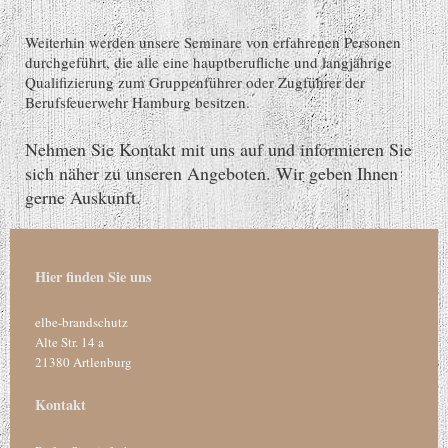
Weiterhin werden unsere Seminare von erfahrenen Personen
durchgeführt, die alle eine hauptberufliche und langjährige
Qualifizierung zum Gruppenführer oder Zugführer der
Berufsfeuerwehr Hamburg besitzen.
Nehmen Sie Kontakt mit uns auf und informieren Sie
sich näher zu unseren Angeboten. Wir geben Ihnen
gerne Auskunft.
Hier finden Sie uns
elbe-brandschutz
Alte Str.
14 a
21380
Artlenburg
Kontakt