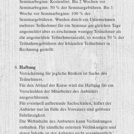
Seminarbeginn: Kostenfrei.
Bis 2 Wochen vor
Seminarbeginn: 50 % der Seminargebühren. Bis 1
Woche vor Seminarbeginn: 100 % der
Seminargebühren.
Wurden durch ein Unternehmen
mehrere Teilnehmer für ein Seminar am gleichen Tage
angemeldet aber es erscheinen weniger Teilnehmer als
die angemeldete Teilnehmeranzahl, so werden 50 % der
Teilnahmegebühren der fehlenden Teilnehmer in
Rechnung gestellt.
Haftung
Versicherung für jegliche Risiken ist Sache des
Teilnehmers.
Für den Ablauf der Kurse wird die Haftung für ein
Verschulden der Mitarbeiter des Anbieters
ausgeschlossen.
Für eventuell auftretende Sachschäden, haftet der
Anbieter nur im Falle des Vorsatzes und gröbster
Fahrlässigkeit.
Die Webinhalte des Anbieters kann Verlinkungen
enthalten. Für sämtliche externen Verlinkungen und
deren Inhalte ist der Anbieter nicht verantwortlich.