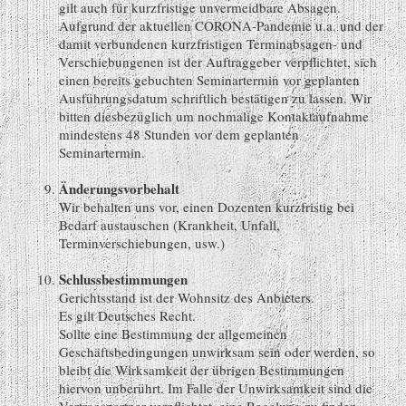
gilt auch für kurzfristige unvermeidbare Absagen.
Aufgrund der aktuellen CORONA-Pandemie u.a. und der
damit verbundenen kurzfristigen Terminabsagen- und
Verschiebungenen ist der Auftraggeber verpflichtet, sich
einen bereits gebuchten Seminartermin vor geplanten
Ausführungsdatum schriftlich bestätigen zu lassen. Wir
bitten diesbezüglich um nochmalige Kontaktaufnahme
mindestens 48 Stunden vor dem geplanten
Seminartermin.
Änderungsvorbehalt
Wir behalten uns vor, einen Dozenten kurzfristig bei
Bedarf austauschen (Krankheit, Unfall,
Terminverschiebungen, usw.)
Schlussbestimmungen
Gerichtsstand ist der Wohnsitz des Anbieters.
Es gilt Deutsches Recht.
Sollte eine Bestimmung der allgemeinen
Geschäftsbedingungen unwirksam sein oder werden, so
bleibt die Wirksamkeit der übrigen Bestimmungen
hiervon unberührt. Im Falle der Unwirksamkeit sind die
Vertragspartner verpflichtet, eine Regelung zu finden,