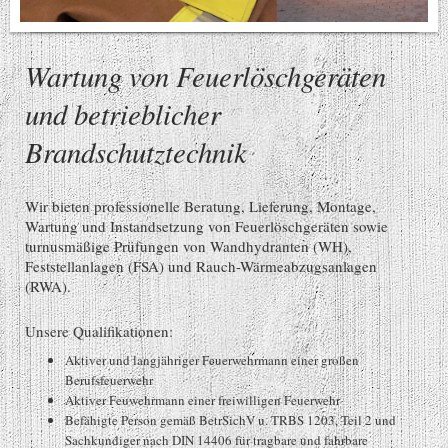
Wartung von Feuerlöschgeräten
und betrieblicher
Brandschutztechnik
Wir bieten professionelle Beratung, Lieferung, Montage,
Wartung und Instandsetzung von Feuerlöschgeräten sowie
turnusmäßige Prüfungen von Wandhydranten (WH),
Feststellanlagen (FSA) und Rauch-Wärmeabzugsanlagen
(RWA).
Unsere Qualifikationen:
Aktiver und langjähriger Feuerwehrmann einer großen
Berufsfeuerwehr
Aktiver Feuwehrmann einer freiwilligen Feuerwehr
Befähigte Person gemäß BetrSichV u. TRBS 1203, Teil 2 und
Sachkundiger nach DIN 14406 für tragbare und fahrbare