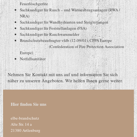
Feuerlöschgeräte
Sachkundiger für Rauch – und Wärmeabzugsanlagen (RWA /
NRA)
Sachkundiger für Wandhydranten und Steigleitungen
Sachkundiger für Feststellanlagen (FSA)
Sachkundiger für Rauchwarnmelder
Brandschutzbeauftragter vfdb (12-09/01), CFPA Europe
(Confederation of Fire Protection Association
Europe)
Notfallsanitäter
Nehmen Sie Kontakt mit uns auf und informieren Sie sich
näher zu unseren Angeboten. Wir helfen Ihnen gerne weiter.
Hier finden Sie uns
elbe-brandschutz
Alte Str.
14 a
21380
Artlenburg